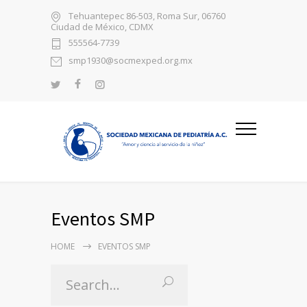
Tehuantepec 86-503, Roma Sur, 06760
Ciudad de México, CDMX
555564-7739
smp1930@socmexped.org.mx
Eventos SMP
HOME
EVENTOS SMP