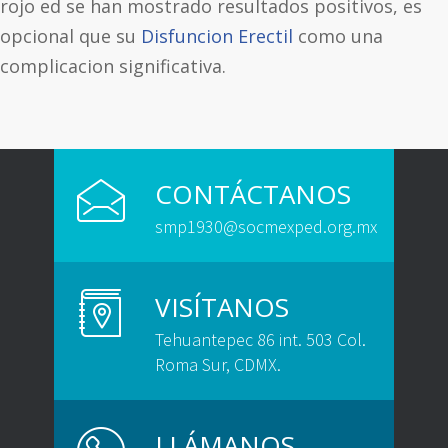
rojo ed se han mostrado resultados positivos, es
opcional que su
Disfuncion Erectil
como una
complicacion significativa.
CONTÁCTANOS
smp1930@socmexped.org.mx
VISÍTANOS
Tehuantepec 86 int. 503 Col.
Roma Sur, CDMX.
LLÁMANOS